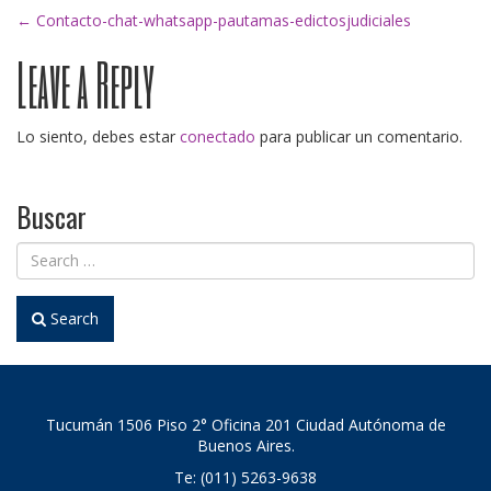
Post
←
Contacto-chat-whatsapp-pautamas-edictosjudiciales
Leave a Reply
navigation
Lo siento, debes estar
conectado
para publicar un comentario.
Buscar
Search
Tucumán 1506 Piso 2° Oficina 201 Ciudad Autónoma de
Buenos Aires.
Te: (011) 5263-9638