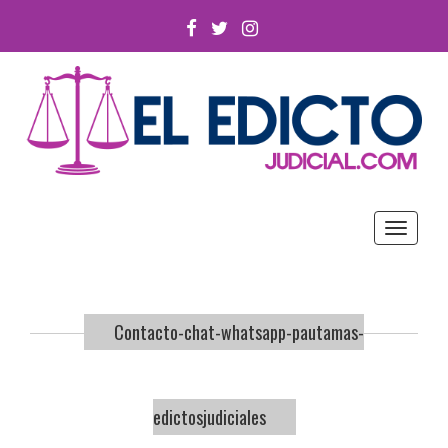
FACEBOOK
TWITTER
INSTAGRAM
Toggle
navigat
Contacto-chat-whatsapp-pautamas-
edictosjudiciales