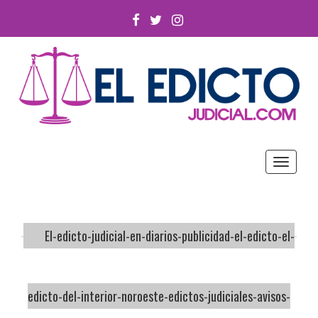
FACEBOOK
TWITTER
INSTAGRAM
Toggle
navigat
El-edicto-judicial-en-diarios-publicidad-el-edicto-el-
edicto-del-interior-noroeste-edictos-judiciales-avisos-