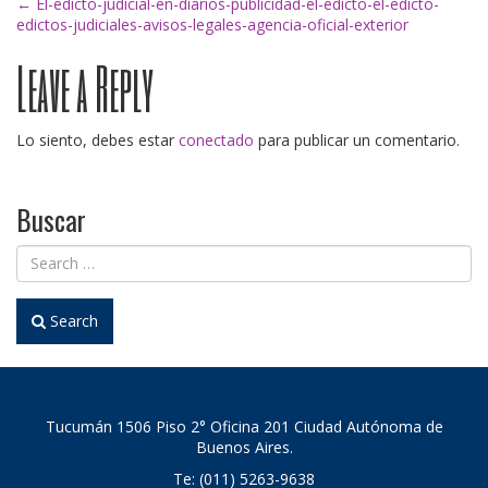
Post
←
El-edicto-judicial-en-diarios-publicidad-el-edicto-el-edicto-
edictos-judiciales-avisos-legales-agencia-oficial-exterior
Leave a Reply
navigation
Lo siento, debes estar
conectado
para publicar un comentario.
Buscar
Search
Tucumán 1506 Piso 2° Oficina 201 Ciudad Autónoma de
Buenos Aires.
Te: (011) 5263-9638