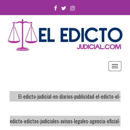
FACEBOOK
TWITTER
INSTAGRAM
Toggle
navigat
El-edicto-judicial-en-diarios-publicidad-el-edicto-el-
edicto-edictos-judiciales-avisos-legales-agencia-oficial-