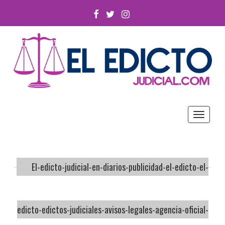
FACEBOOK
TWITTER
INSTAGRAM
Toggle
navigat
El-edicto-judicial-en-diarios-publicidad-el-edicto-el-
edicto-edictos-judiciales-avisos-legales-agencia-oficial-