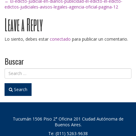
Post
←
El-edicto-judicial-en-diarios-publicidad-el-edicto-el-edicto-
edictos-judiciales-avisos-legales-agencia-oficial-pagina-12
Leave a Reply
navigation
Lo siento, debes estar
conectado
para publicar un comentario.
Buscar
Search
Tucumán 1506 Piso 2° Oficina 201 Ciudad Autónoma de
Buenos Aires.
Te: (011) 5263-9638