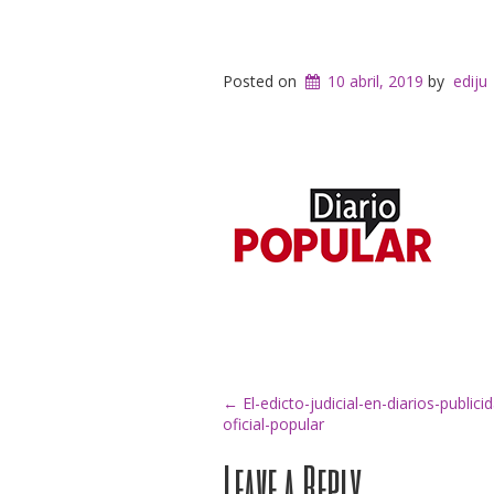
Posted on
10 abril, 2019
by
ediju
Post
←
El-edicto-judicial-en-diarios-publici
oficial-popular
Leave a Reply