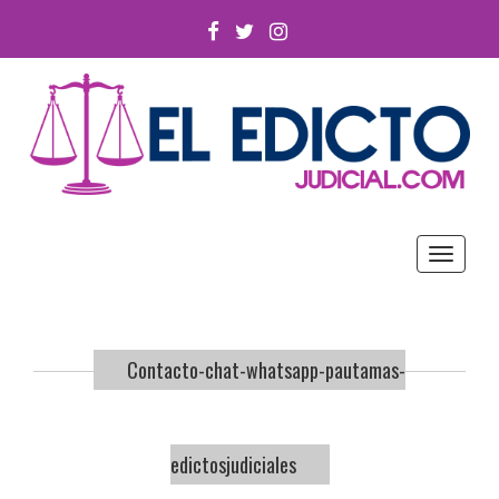
FACEBOOK
TWITTER
INSTAGRAM
Toggle
navigat
Contacto-chat-whatsapp-pautamas-
edictosjudiciales