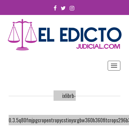
FACEBOOK
TWITTER
INSTAGRAM
Toggle
navigat
ixlibrb-
0.3.5q80fmjpgcropentropycstinysrgbw360h360fitcrops29