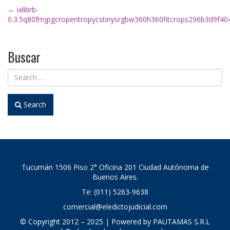
Post
←
ixlibrb-
0.3.5q80fmjpgcropentropycstinysrgbw360h360fitcrops296b3d9f4
navigation
Buscar
Search
Tucumán 1506 Piso 2° Oficina 201 Ciudad Autónoma de
Buenos Aires.
Te: (011) 5263-9638
comercial@eledictojudicial.com
© Copyright 2012 – 2025 | Powered by PAUTAMAS S.R.L