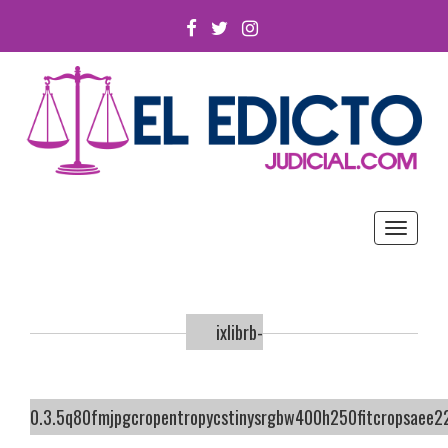
FACEBOOK
TWITTER
INSTAGRAM
Toggle
navigat
ixlibrb-
0.3.5q80fmjpgcropentropycstinysrgbw400h250fitcropsaee