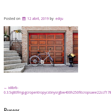
Posted on
12 abril, 2019
by
ediju
Post
←
ixlibrb-
0.3.5q80fmjpgcropentropycstinysrgbw400h250fitcropsaee22ccf1
navigation
Buscar