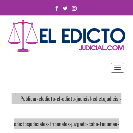
FACEBOOK
TWITTER
INSTAGRAM
Toggle
navigat
Publicar-eledicto-el-edicto-judicial-edictojudicial-
edictosjudiciales-tribunales-juzgado-caba-tucuman-