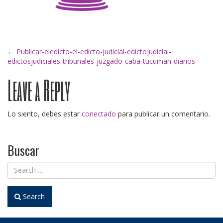
Post
←
Publicar-eledicto-el-edicto-judicial-edictojudicial-
edictosjudiciales-tribunales-juzgado-caba-tucuman-diarios
Leave a Reply
navigation
Lo siento, debes estar
conectado
para publicar un comentario.
Buscar
Search