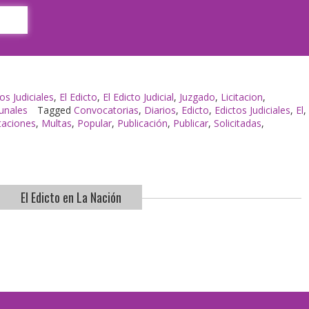
p
os Judiciales
,
El Edicto
,
El Edicto Judicial
,
Juzgado
,
Licitacion
,
unales
Tagged
Convocatorias
,
Diarios
,
Edicto
,
Edictos Judiciales
,
El
,
itaciones
,
Multas
,
Popular
,
Publicación
,
Publicar
,
Solicitadas
,
El Edicto en La Nación