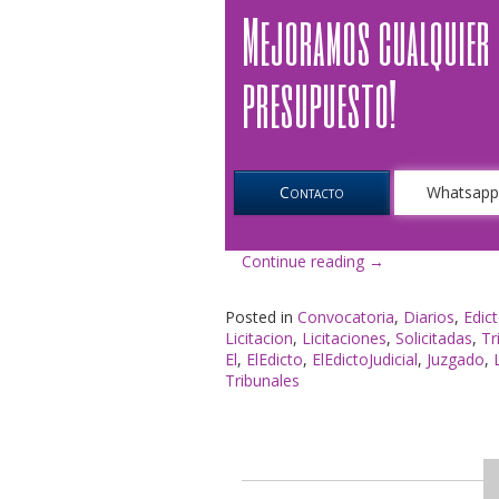
Mejoramos cualquier
presupuesto!
Contacto
Whatsap
«El
Continue reading
→
Edicto
en
Posted in
Convocatoria
,
Diarios
,
Edict
La
Licitacion
,
Licitaciones
,
Solicitadas
,
Tr
Nación»
El
,
ElEdicto
,
ElEdictoJudicial
,
Juzgado
,
Tribunales