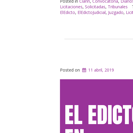
Posted in
Clarín
,
Convocatoria
,
Diario
Clarín»
Licitaciones
,
Solicitadas
,
Tribunales
ElEdicto
,
ElEdictoJudicial
,
Juzgado
,
Lic
Posted on
11 abril, 2019
EL EDIC