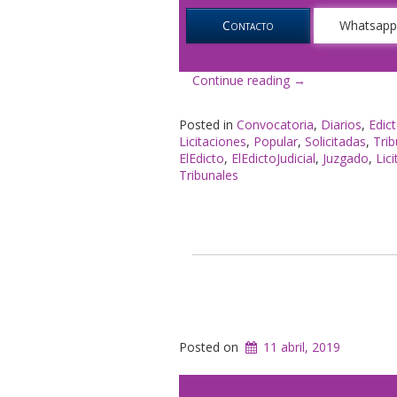
Contacto
Whatsap
«El
Continue reading
→
Edicto
en
Posted in
Convocatoria
,
Diarios
,
Edict
Popular»
Licitaciones
,
Popular
,
Solicitadas
,
Trib
ElEdicto
,
ElEdictoJudicial
,
Juzgado
,
Lic
Tribunales
Posted on
11 abril, 2019