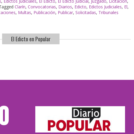
s
,
Edictos Judiciales
,
El Edicto
,
El Edicto Judicial
,
Juzgado
,
Licitacion
,
Tagged
Clarín
,
Convocatorias
,
Diarios
,
Edicto
,
Edictos Judiciales
,
El
,
itaciones
,
Multas
,
Publicación
,
Publicar
,
Solicitadas
,
Tribunales
El Edicto en Popular
TO