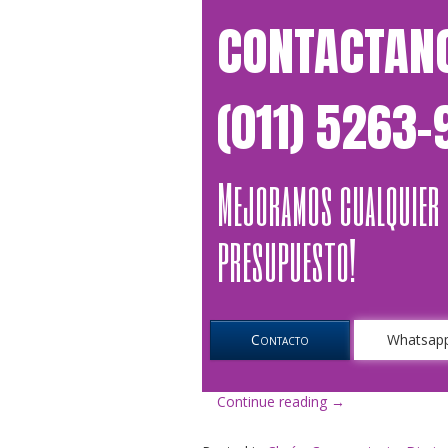
CONTACTAN
(011) 5263
Mejoramos cualquier
presupuesto!
Contacto
Whatsap
«El
Continue reading
→
Edicto
en