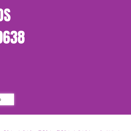
OS
-9638
p