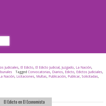
p
os Judiciales
,
El Edicto
,
El Edicto Judicial
,
Juzgado
,
La Nación
,
ibunales
Tagged
Convocatorias
,
Diarios
,
Edicto
,
Edictos Judiciales
,
La Nación
,
Licitaciones
,
Multas
,
Publicación
,
Publicar
,
Solicitadas
,
El Edicto en El Economista