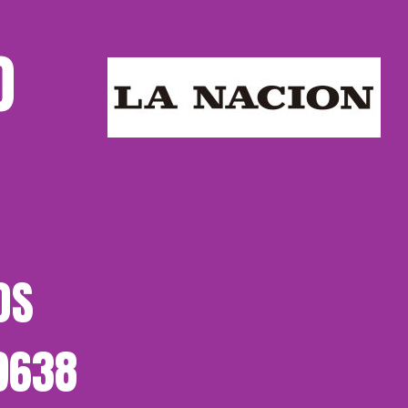
O
OS
-9638