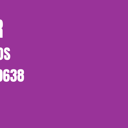
R
OS
-9638