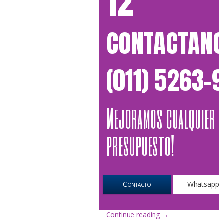
12
CONTACTAN
(011) 5263
Mejoramos cualquier
presupuesto!
Contacto
Whatsap
«El
Continue reading
→