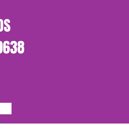
OS
-9638
p