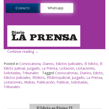
Contacto
Whatsapp
«El
Continue reading
→
Edicto
en
Posted in
Convocatoria
,
Diarios
,
Edictos Judiciales
,
El Edicto
,
El
La
Edicto Judicial
,
Juzgado
,
La Prensa
,
Licitacion
,
Licitaciones
,
Prensa»
Solicitadas
,
Tribunales
Tagged
Convocatorias
,
Diarios
,
Edicto
,
Edictos Judiciales
,
ElEdicto
,
ElEdictoJudicial
,
Juzgado
,
La Prensa
,
Licitaciones
,
Multas
,
Publicación
,
Publicar
,
Solicitadas
,
Tribunales
El Edicto en Página 12