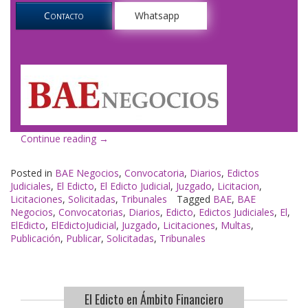
Contacto
Whatsapp
«El
Continue reading
→
Edicto
en
Posted in
BAE Negocios
,
Convocatoria
,
Diarios
,
Edictos
BAE
Judiciales
,
El Edicto
,
El Edicto Judicial
,
Juzgado
,
Licitacion
,
Negocios»
Licitaciones
,
Solicitadas
,
Tribunales
Tagged
BAE
,
BAE
Negocios
,
Convocatorias
,
Diarios
,
Edicto
,
Edictos Judiciales
,
El
,
ElEdicto
,
ElEdictoJudicial
,
Juzgado
,
Licitaciones
,
Multas
,
Publicación
,
Publicar
,
Solicitadas
,
Tribunales
El Edicto en Ámbito Financiero