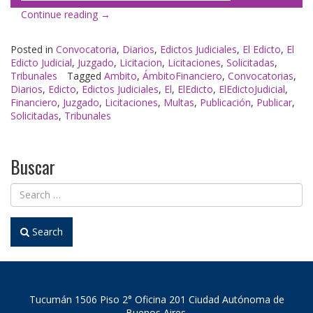
«El
Continue reading
→
Edicto
en
Posted in
Convocatoria
,
Diarios
,
Edictos Judiciales
,
El Edicto
,
El
Ámbito
Edicto Judicial
,
Juzgado
,
Licitacion
,
Licitaciones
,
Solicitadas
,
Financiero»
Tribunales
Tagged
Ambito
,
ÁmbitoFinanciero
,
Convocatorias
,
Diarios
,
Edicto
,
Edictos Judiciales
,
El
,
ElEdicto
,
ElEdictoJudicial
,
Financiero
,
Juzgado
,
Licitaciones
,
Multas
,
Publicación
,
Publicar
,
Solicitadas
,
Tribunales
Buscar
Search
Tucumán 1506 Piso 2° Oficina 201 Ciudad Autónoma de
Buenos Aires.