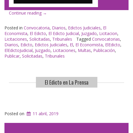
«El
Continue reading
→
Edicto
en
Posted in
Convocatoria
,
Diarios
,
Edictos Judiciales
,
El
El
Economista
,
El Edicto
,
El Edicto Judicial
,
Juzgado
,
Licitacion
,
Economista»
Licitaciones
,
Solicitadas
,
Tribunales
Tagged
Convocatorias
,
Diarios
,
Edicto
,
Edictos Judiciales
,
El
,
El Economista
,
ElEdicto
,
ElEdictoJudicial
,
Juzgado
,
Licitaciones
,
Multas
,
Publicación
,
Publicar
,
Solicitadas
,
Tribunales
El Edicto en La Prensa
Posted on
11 abril, 2019