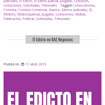
Judiciales
,
El Edicto
,
El Edicto Judicial
,
Juzgado
,
Licitacion
,
Comercial»
Licitaciones
,
Solicitadas
,
Tribunales
Tagged
Convocatorias
,
Cronista
,
Cronista Comercial
,
Diarios
,
Edictos Judiciales
,
El
,
ElEdicto
,
ElEdictoJudicial
,
Juzgado
,
Licitaciones
,
Multas
,
Publicación
,
Publicar
,
Solicitadas
,
Tribunales
El Edicto en BAE Negocios
Posted on
11 abril, 2019
EL EDICTO EN