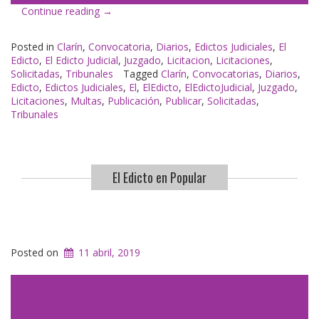
«El
Continue reading
→
Edicto
en
Posted in
Clarín
,
Convocatoria
,
Diarios
,
Edictos Judiciales
,
El
Clarín»
Edicto
,
El Edicto Judicial
,
Juzgado
,
Licitacion
,
Licitaciones
,
Solicitadas
,
Tribunales
Tagged
Clarín
,
Convocatorias
,
Diarios
,
Edicto
,
Edictos Judiciales
,
El
,
ElEdicto
,
ElEdictoJudicial
,
Juzgado
,
Licitaciones
,
Multas
,
Publicación
,
Publicar
,
Solicitadas
,
Tribunales
El Edicto en Popular
Posted on
11 abril, 2019