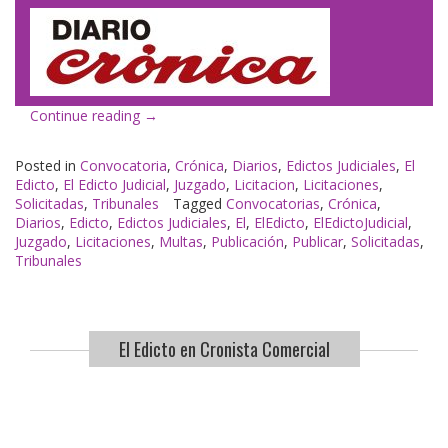
«El
Continue reading
→
Edicto
en
Posted in
Convocatoria
,
Crónica
,
Diarios
,
Edictos Judiciales
,
El
Crónica»
Edicto
,
El Edicto Judicial
,
Juzgado
,
Licitacion
,
Licitaciones
,
Solicitadas
,
Tribunales
Tagged
Convocatorias
,
Crónica
,
Diarios
,
Edicto
,
Edictos Judiciales
,
El
,
ElEdicto
,
ElEdictoJudicial
,
Juzgado
,
Licitaciones
,
Multas
,
Publicación
,
Publicar
,
Solicitadas
,
Tribunales
El Edicto en Cronista Comercial