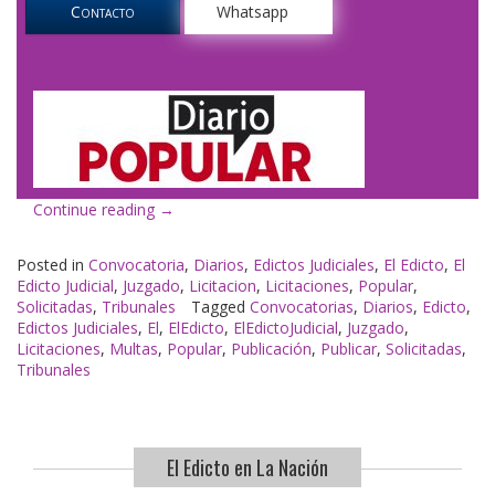
Contacto
Whatsapp
«El
Continue reading
→
Edicto
en
Posted in
Convocatoria
,
Diarios
,
Edictos Judiciales
,
El Edicto
,
El
Popular»
Edicto Judicial
,
Juzgado
,
Licitacion
,
Licitaciones
,
Popular
,
Solicitadas
,
Tribunales
Tagged
Convocatorias
,
Diarios
,
Edicto
,
Edictos Judiciales
,
El
,
ElEdicto
,
ElEdictoJudicial
,
Juzgado
,
Licitaciones
,
Multas
,
Popular
,
Publicación
,
Publicar
,
Solicitadas
,
Tribunales
El Edicto en La Nación